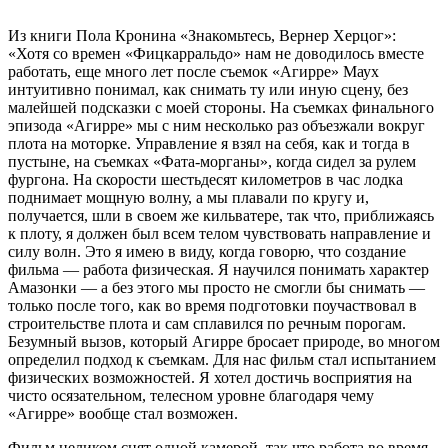
Из книги Пола Кронина «Знакомьтесь, Вернер Херцог»:
«Хотя со времен «Фицкарральдо» нам не доводилось вместе
работать, еще много лет после съемок «Агирре» Маух
интуитивно понимал, как снимать ту или иную сцену, без
малейшей подсказки с моей стороны. На съемках финального
эпизода «Агирре» мы с ним несколько раз объезжали вокруг
плота на моторке. Управление я взял на себя, как и тогда в
пустыне, на съемках «Фата-морганы», когда сидел за рулем
фургона. На скорости шестьдесят километров в час лодка
поднимает мощную волну, а мы плавали по кругу и,
получается, шли в своем же кильватере, так что, приближаясь
к плоту, я должен был всем телом чувствовать направление и
силу волн. Это я имею в виду, когда говорю, что создание
фильма — работа физическая. Я научился понимать характер
Амазонки — а без этого мы просто не смогли бы снимать —
только после того, как во время подготовки поучаствовал в
строительстве плота и сам сплавился по речным порогам.
Безумный вызов, который Агирре бросает природе, во многом
определил подход к съемкам. Для нас фильм стал испытанием
физических возможностей. Я хотел достичь восприятия на
чисто осязательном, телесном уровне благодаря чему
«Агирре» вообще стал возможен.
Фильм целиком снят одной камерой, так что работа во время