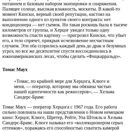
питанием и базовым набором экипировки и снаряжения.
Палящее солнце, высокая влажность, москиты. В какой-то
момент Кински, верный своей репутации, настоял на
выполнении одного из пунктов своего контракта: нет
кондиционера — нет съемок. Но такая роскошь была в тысяче
километров от группы, и Херцог увидел только одну
возможность спасти картину — пригрозил Кински, что убьет
его, а тело спрячет, прикрыв исчезновение несчастным
случаем. Эти оба ссорились каждый день до драк и безумных
угроз, но все же десятилетие спустя воссоединились в
южноамериканских лесах, чтобы сделать «Фицкарральдо».
Томас Маух
«Томас, по крайней мере для Херцога, Клюге и
меня, — оператор, которому мы обязаны частью
нашей идентичности как режиссеров», — Хельма
Сандерс-Брамс
Томас Маух — оператор Херцога с 1967 года. Его работа
сильно повлияла на наши представления о Новом немецком
кино: Херцог, Клюге, Шретер, Рейте, Ула Штокль и Хельма
Сандерс-Брамс. Клюге называл его «коллекционером серых
оттенков», поражаясь его способностью схватить камерой