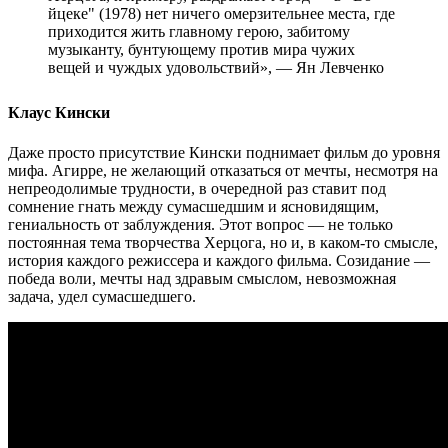
йцеке" (1978) нет ничего омерзительнее места, где
приходится жить главному герою, забитому
музыканту, бунтующему против мира чужих
вещей и чуждых удовольствий», — Ян Левченко
Клаус Кински
Даже просто присутствие Кински поднимает фильм до уровня
мифа. Агирре, не желающий отказаться от мечты, несмотря на
непреодолимые трудности, в очередной раз ставит под
сомнение гнать между сумасшедшим и ясновидящим,
гениальность от заблуждения. Этот вопрос — не только
постоянная тема творчества Херцога, но и, в каком-то смысле,
история каждого режиссера и каждого фильма. Созидание —
победа воли, мечты над здравым смыслом, невозможная
задача, удел сумасшедшего.