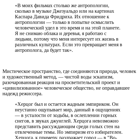
«В моих фильмах столько же антропологии,
сколько в музыке Дже­зуальдо или на картинах
Каспара Давида Фридриха. Их отношение к
антропологии — только в попытке осмыслить
чело­веческий удел в это время и на этой планете.
Я не снимаю облака и деревья, я работаю с
людьми, потому что меня интересует их жизнь в
различных культу­рах. Если это превращает меня в
антрополога, да будет так».
Мистическое пространство, где соединяются природа, человек
и художественный метод, — чистой воды эскапизм,
разочарованная реакция на просветительский проект и
«цивилизованное» человеческое общество, не оправдавшее
надежд режиссера.
«Херцог был и остается жадным эмпириком. Он
неустанно ощупывает мир, дан­ный в ощущениях
— в усталости от ходьбы, в ослеплении горных
снегов, в звуках джунглей. Херцога невозможно
представить рас­суждающим среди голых стен на
отвлеченные темы. Но эмпиризм его избирателен.
Херцога, к примеру, раздражает город — в "Во­