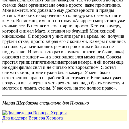
съемки была организована очень просто, даже примитивно.
Мне кажется, это добавило ему достоверности и правды
жизни. Никаких навороченных голливудских съемок с пяти
камер. Возможно, именно поэтому «Агирре» смотрят вот уже
столько лет. В нем все элементарно, просто. Кстати, камеру,
которой снимал Маух, я стащил из будущей Мюнхенской
киношколы. Я попросил у них аппарат на время, но, получив
грубый отказ, просто забрал его с концами. Камеры пылились
на полках, а начинающих режиссеров к ним и близко не
подпускали. И вот как-то раз в комнате никого не было, шкаф
оказался не заперт — и я воспользовался моментом. Совсем
простая тридцатипятимиллиметровая камера, я ей потом еще
не один фильм снял и не считаю это воровством. Я хотел
снимать кино, и мне нужна была камера. У меня было
естественное право на рабочий инструмент. Если вам нужен
воздух, а вы заперты в четырех стенах, надо брать стамеску и
молоток и ломать стены. У вас есть на это полное право».
Мария Щербакова специально для Иноекино
Два шедевра Вернера Херцога
'