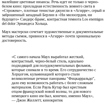
малейшие цветовые нюансы. Речь идет не только о черно-
белом кино: прохладная естественность зимнего света в
«Строжеке», плотные тенистые джунгли в «Агирре», серый и
заброшенный западный Берлин в «Ни милосердия, ни
будущего» Сандерс-Брамс, контрастная темнота Los enemigos
del dolor Эрнандеса Хольца.
Маух мастерски сочетает художественные и документальные
методы съемок, привнося в «Агирре» почти хроникальную
достоверность.
«С самого начала Маух выработал жесткий,
контрастный, черно-белый стиль, идеально
подходящий для полудокументальных фильмов,
которые снимали в то время. Его сотрудничество с
Херцогом, кульминацией которого стали
великолепные речные панорамы "Фицкарральдо",
дало ему возможность работать с более сложным
материалом. Если Рауль Кутар был крестным
отцом французской новой волны, то для нового
немецкого кино им был, конечно, именно Маух»,
— Джон Жиллетт, кинокритик