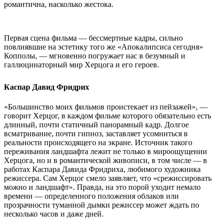
романтична, насколько жестока.
Первая сцена фильма — бессмертные кадры, сильно
повлиявшие на эстетику того же «Апокалипсиса сегодня»
Копполы, — мгновенно погружает нас в безумный и
галлюцинаторный мир Херцога и его героев.
Каспар Давид Фридрих
«Большинство моих фильмов проистекает из пейзажей», —
говорит Херцог, в каждом фильме которого обязательно есть
длинный, почти статичный панорамный кадр. Долгое
всматривание, почти гипноз, заставляет усомниться в
реальности происходящего на экране. Источник такого
переживания ландшафта лежит не только в мироощущении
Херцога, но и в романтической живописи, в том числе — в
работах Каспара Давида Фридриха, любимого художника
режиссера. Сам Херцог смело заявляет, что «срежиссировать
можно и ландшафт». Правда, на это порой уходит немало
времени — определенного положения облаков или
прозрачности туманной дымки режиссер может ждать по
несколько часов и даже дней.