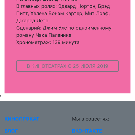
В главных ролях: Эдвард Нортон, Брэд
Питт, Хелена Бонэм Картер, Мит Лоаф,
Джаред Лето
Сценарий: Джим Улс по одноименному
роману Чака Паланика
Хронометраж: 139 минута
В КИНОТЕАТРАХ C 25 ИЮЛЯ 2019
'
КИНОПРОКАТ
Мы в соцсетях:
БЛОГ
ВКОНТАКТЕ