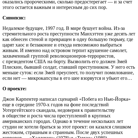
оказались пророческими, сколько предостерегает — и за счет
этого остается важным и интересным до сих пор.
Синопсис:
Недалекое будущее, 1997 год. В мире бушует война. Из-за
стремительного роста преступности Манхэттен уже десять лет
как обнесен стеной и превращен в одну большую тюрьму, где
царят хаос и беззаконие и откуда невозможно выбраться
живым. И именно над островом терпит крушение самолет,
захваченный группой революционеров-террористов,
с президентом США на борту. Вызволить его должен Змей
Плискин, бывший солдат, ставший преступником. У него есть
меньше суток: если Змей преуспеет, то получит помилование,
если нет
— микрокапсулы в его шее взорвутся и убьют его…
О проекте:
Джон Карпентер написал сценарий «Побега из Нью-Йорка»
еще в середине 1970-х годов на фоне последствий
Уотергейтского скандала, недоверия к правительству
в обществе и роста числа преступлений в крупных
американских городах. Однако в течение нескольких лет
студии не хотели браться за этот проект: он казался слишком
жестоким, страшным и странным. После двух успешных
хорроров — «Хэллоуин» (1978) и «Туман» (1980) —