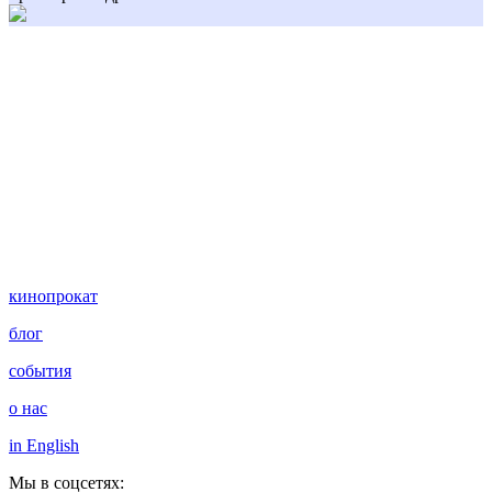
кинопрокат
блог
события
о нас
in English
Мы в соцсетях: