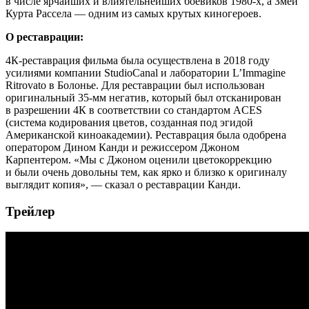
в числе ярчайших и влиятельнейших боевиков 1980-х, а Змей
Курта Рассела — одним из самых крутых киногероев.
О реставрации:
4К-реставрация фильма была осуществлена в 2018 году
усилиями компании StudioCanal и лаборатории L’Immagine
Ritrovato в Болонье. Для реставрации был использован
оригинальный 35-мм негатив, который был отсканирован
в разрешении 4К в соответствии со стандартом ACES
(система кодирования цветов, созданная под эгидой
Американской киноакадемии). Реставрация была одобрена
оператором Дином Канди и режиссером Джоном
Карпентером. «
Мы с Джоном оценили цветокоррекцию
и были очень довольны тем, как ярко и близко к оригиналу
выглядит копия
», — сказал о реставрации Канди.
Трейлер