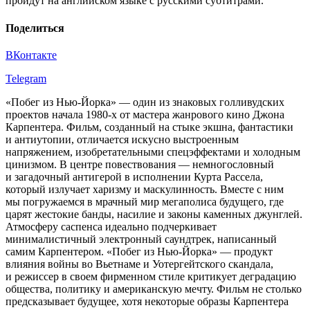
пройдут на английском языке с русскими субтитрами.
Поделиться
ВКонтакте
Telegram
«
Побег из Нью-Йорка
» — один из знаковых голливудских
проектов начала 1980-х от мастера жанрового кино Джона
Карпентера. Фильм, созданный на стыке экшна, фантастики
и антиутопии, отличается искусно выстроенным
напряжением, изобретательными спецэффектами и холодным
цинизмом. В центре повествования — немногословный
и загадочный антигерой в исполнении Курта Рассела,
который излучает харизму и маскулинность. Вместе с ним
мы погружаемся в мрачный мир мегаполиса будущего, где
царят жестокие банды, насилие и законы каменных джунглей.
Атмосферу саспенса идеально подчеркивает
минималистичный электронный саундтрек, написанный
самим Карпентером. «
Побег из Нью-Йорка
» — продукт
влияния войны во Вьетнаме и Уотергейтского скандала,
и режиссер в своем фирменном стиле критикует деградацию
общества, политику и американскую мечту. Фильм не столько
предсказывает будущее, хотя некоторые образы Карпентера