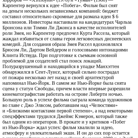
Карпентер вернулся к идее «Побега». Фильм был снят
на деньги нескольких независимых компаний: бюджет
составил относительно скромные для размаха идеи $ 6
миллионов. Инвесторы настаивали на кандидатурах Чарльза
Бронсона или Томми Ли Джонса в качестве исполнителей
роли Змея, но Карпентер предпочел Курта Рассела, который
жаждал избавиться от славы героя легковесных диснеевских
комедий. Для создания образа Змея Рассел вдохновлялся
Брюсом Ли, Дартом Вейдером и голосовыми интонациями
Клинта Иствуда. При подготовке к съемкам основной
проблемой для создателей стал поиск локаций.
Полуразрушенный и находящийся в упадке Манхэттен
обнаружился в Сент-Луисе, который сильно пострадал
от пожара несколько лет назад и своей архитектурой
напоминал Нью-Йорк. В самом же Нью-Йорке была снята
сцена у статуи Свободы, причем власти впервые разрешили
кинематографистам работать на острове Либерти ночью.
Большую роль в успехе фильма сыграла команда художников
во главе с Джо Элвсом, работавшим над «Челюстями»
и «Близкими контактами первой степени», а над некоторыми
спецэффектами трудился Джеймс Кэмерон, который также
был одним из операторов. В прокате и у критиков «Побег
из Нью-Йорка» ждал успех: фильм хвалили за идею,
атмосферу и увлекательный экшн. И он до сих пор остается