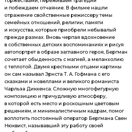
торжествами, переживаем трагедии
и побеждаем отчаяние. В фильме нашли
отражение свойственные режиссеру темы
семейных отношений, религии, памяти
и искусства, которые приобрели небывалый
прежде размах. Вновь черпая вдохновение
в собственных детских воспоминаниях и рисуя
автопортрет в образе заглавного героя, Бергман
сочетает обыденность с магией, а меланхолию
с теплотой. Двумя крестными отцами картины
он сам называл Эрнста
Т. А. Гофмана
с его
сказками и новеллами и великого романиста
Чарльза Диккенса. Сложную многофигурную
композицию и причудливую атмосферу,
в которой есть место и роскошным цветовым
решениям, и минималистичным кадрам, помог
воплотить постоянный оператор Бергмана Свен
Нюквист, называвший эту работу своей