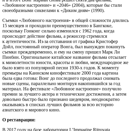
«Любовное настроение» и «2046» (2004), которые бы стали
своеобразными сиквелами к «Диким дням» (1990).
Съемки «Любовного настроения» в общей сложности длились
15 месяцев и проходили преимущественно в Бангкоке,
поскольку Гонконг сильно изменился с 1962 года, когда
происходит действие фильма, а режиссер стремился
к аутентичности. Из-за отставания от графика Кристофер
Дойл, постоянный оператор Вонга, был вынужден покинуть
съемки преждевременно, и ему на смену пришел Марк Ли
Пинбин. Оригинальное китайское название фильма отсылает
к мимолетности юности, красоты и любви, международное же
было взято из популярной песни 1930-х годов. К моменту
премьеры на Каннском кинофестивале 2000 года картина
была едва готова: Вонг до последнего продолжал снимать
новые сцены, параллельно монтируя накопившийся за год
материал. На фестивале «Любовное настроение» получило
премии за лучшего актера и технические достижения, а затем
довольно быстро было признано шедевром, неоднократно
оказываясь в списках лучших фильмов за всю историю
азиатского и мирового кино.
О реставрации:
В 2017 году на базе лаборатории L’Immagine Ritrovata