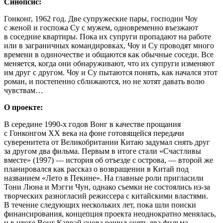
Синопсис:
Гонконг, 1962 год. Две супружеские пары, господин Чоу
с женой и госпожа Су с мужем, одновременно въезжают
в соседние квартиры. Пока их супруги пропадают на работе
или в заграничных командировках, Чоу и Су проводят много
времени в одиночестве и общаются как обычные соседи.
Все
меняется, когда они обнаруживают, что их супруги изменяют
им друг с другом. Чоу и Су пытаются понять, как начался этот
роман, и постепенно сближаются, но не хотят давать волю
чувствам…
О проекте:
В середине 1990-х годов Вонг в качестве прощания
с Гонконгом XX века на фоне готовящейся передачи
суверенитета от Великобритании Китаю задумал снять друг
за другом два фильма. Первым в итоге стали «Счастливы
вместе» (1997) — история об отъезде с острова, — второй же
планировался как рассказ о возвращении в Китай под
названием «Лето в Пекине». На главные роли пригласили
Тони Люна и Мэгги Чун, однако съемки не состоялись из-за
творческих разногласий режиссера с китайскими властями.
В течение следующих нескольких лет, пока шли поиски
финансирования, концепция проекта неоднократно менялась,
и в итоге Вонг Карвай снова решил снять два фильма,