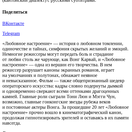
(кантонский диалект) с русскими субтитрами.
Поделиться
ВКонтакте
Telegram
«Любовное настроение» — история о любовном томлении,
одиночестве и тайнах, симфония скрытых желаний и эмоций.
Немногие режиссеры могут передать боль и страдание
от любви столь же чарующе, как Вонг Карвай, и «Любовное
настроение» — одна из вершин его творчества. В нем
режиссер разрушает каноны экранных романов, играет
на умолчаниях и полутонах, обнажает неявное
и невысказанное. Фильм — также общепризнанный шедевр
операторского искусства: кадры словно подернуты дымкой
и одновременно сверкают всеми оттенками драгоценных
камней. Главные роли сыграли Тони Люн и Мэгги Чун,
возможно, главные гонконгские звезды рубежа веков
и постоянные актеры Вонга. За прошедшие 20 лет «Любовное
настроение» прочно вошло в кинематографический канон,
продолжая гипнотизировать зрителей и оставаясь в их памяти
навсегда.