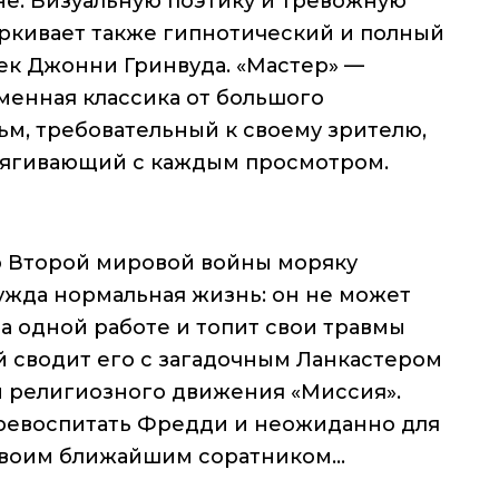
не. Визуальную поэтику и тревожную
ркивает также гипнотический и полный
ек Джонни Гринвуда. «Мастер» —
менная классика от большого
м, требовательный к своему зрителю,
атягивающий с каждым просмотром.
 Второй мировой войны моряку
ужда нормальная жизнь: он не может
а одной работе и топит свои травмы
ай сводит его с загадочным Ланкастером
 религиозного движения «Миссия».
ревоспитать Фредди и неожиданно для
 своим ближайшим соратником…