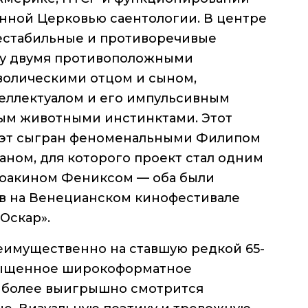
енной Церковью саентологии. В центре
естабильные и противоречивые
у двумя противоположными
волическими отцом и сыном,
еллектуалом и его импульсивным
ым животными инстинктами. Этот
уэт сыгран феноменальными Филипом
ном, для которого проект стал одним
 Хоакином Фениксом — оба были
в на Венецианском кинофестивале
Оскар».
реимущественно на ставшую редкой 65-
сыщенное широкоформатное
иболее выигрышно смотрится