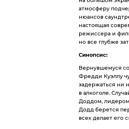
на большом экра
атмосферу подче
нюансов саундтр
настоящая совре
режиссера и филь
но все глубже з
Синопсис:
Вернувшемуся со
Фредди Куэллу ч
задержаться ни н
в алкоголе. Случ
Доддом, лидером
Додд берется пе
всех делает его