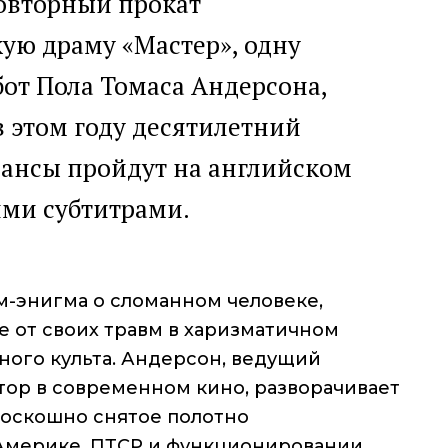
овторный прокат
ую драму «Мастер», одну
бот Пола Томаса Андерсона,
 этом году десятилетний
еансы пройдут на английском
ими субтитрами.
м-энигма о сломанном человеке,
 от своих травм в харизматичном
ного культа. Андерсон, ведущий
тор в современном кино, разворачивает
роскошно снятое полотно
Америке, ПТСР и функционировании