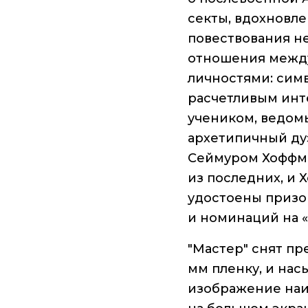
секты, вдохновл
повествования н
отношения межд
личностями: сим
расчетливым инт
учеником, ведом
архетипичный д
Сеймуром Хоффма
из последних, и
удостоены призо
и номинаций на «
"Мастер" снят п
мм пленку, и на
изображение на