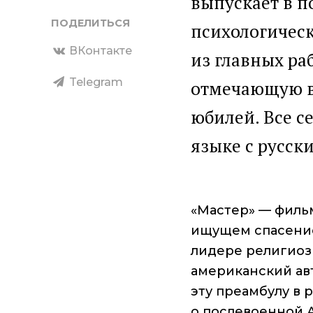
выпускает в п
ПОДЕЛИТЬСЯ
психологическ
ВКонтакте
из главных ра
Telegram
отмечающую в
юбилей. Все с
языке с русск
«Мастер» — филь
ищущем спасение
лидере религиоз
американский ав
эту преамбулу в 
о послевоенной 