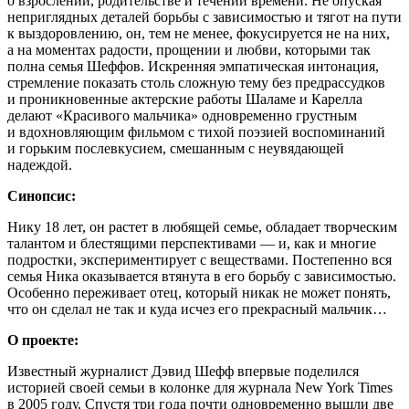
о взрослении, родительстве и течении времени. Не опуская
неприглядных деталей борьбы с зависимостью и тягот на пути
к выздоровлению, он, тем не менее, фокусируется не на них,
а на моментах радости, прощении и любви, которыми так
полна семья Шеффов. Искренняя эмпатическая интонация,
стремление показать столь сложную тему без предрассудков
и проникновенные актерские работы Шаламе и Карелла
делают «Красивого мальчика» одновременно грустным
и вдохновляющим фильмом с тихой поэзией воспоминаний
и горьким послевкусием, смешанным с неувядающей
надеждой.
Синопсис:
Нику 18 лет, он растет в любящей семье, обладает творческим
талантом и блестящими перспективами — и, как и многие
подростки, экспериментирует с веществами. Постепенно вся
семья Ника оказывается втянута в его борьбу с зависимостью.
Особенно переживает отец, который никак не может понять,
что он сделал не так и куда исчез его прекрасный мальчик…
О проекте:
Известный журналист Дэвид Шефф впервые поделился
историей своей семьи в колонке для журнала New York Times
в 2005 году. Спустя три года почти одновременно вышли две