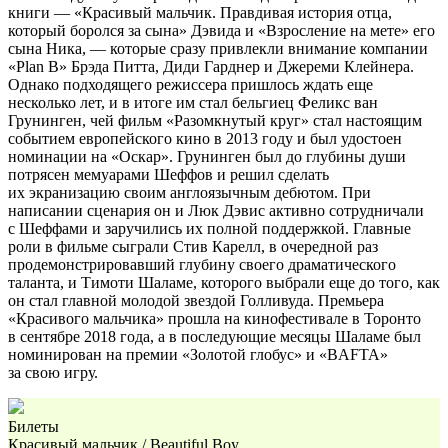
книги — «Красивый мальчик. Правдивая история отца,
который боролся за сына» Дэвида и «Взросление на мете» его
сына Ника, — которые сразу привлекли внимание компании
«Plan B» Брэда Питта, Диди Гарднер и Джереми Клейнера.
Однако подходящего режиссера пришлось ждать еще
несколько лет, и в итоге им стал бельгиец Феликс ван
Грунинген, чей фильм «Разомкнутый круг» стал настоящим
событием европейского кино в 2013 году и был удостоен
номинации на «Оскар». Грунинген был до глубины души
потрясен мемуарами Шеффов и решил сделать
их экранизацию своим англоязычным дебютом. При
написании сценария он и Люк Дэвис активно сотрудничали
с Шеффами и заручились их полной поддержкой. Главные
роли в фильме сыграли Стив Карелл, в очередной раз
продемонстрировавший глубину своего драматического
таланта, и Тимоти Шаламе, которого выбрали еще до того, как
он стал главной молодой звездой Голливуда. Премьера
«Красивого мальчика» прошла на кинофестивале в Торонто
в сентябре 2018 года, а в последующие месяцы Шаламе был
номинирован на премии «Золотой глобус» и «BAFTA»
за свою игру.
Билеты
Красивый мальчик / Beautiful Boy