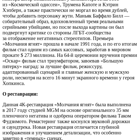
из «Космической одиссеи», Трумена Капоте и Кэтрин
Хэпберн, а также практически не моргал во время дублей,
чтобы добавить персонажу жути. Маньяк Баффало Билл —
собирательный образ, вдохновленный тремя реальными
серийными убийцами, но после выхода картины он был
подвергнут критике со стороны ЛГБТ-сообщества
за отображение негативных стереотипов. Премьера
«Молчания ягнят» прошла в начале 1991 года, и по его итогам
фильм стал одним из самых кассовых, заработав в мировом
прокате $ 273 миллиона. На 64-й церемонии вручения премии
«Оскар» фильм стал триумфатором, завоевав «Большую
пятерку» наград: за лучшие фильм, режиссуру,
адаптированный сценарий и главные женскую и мужскую
роли, несмотря на всего 16 минут экранного времени у героя
Хопкинса.
О реставрации:
Данная 4К-реставрация «Молчания ягнят» была выполнена
в 2017 году студией MGM на основе оригинального 35 мм
пленочного негатива и одобрена оператором фильма Таком
Фудзимото. Ремастеринг также коснулся звуковой дорожки
и саундтрека. Новая реставрация отличается глубиной
изображения и улучшением детализации, что особенно
заметно в «темных» сценах.