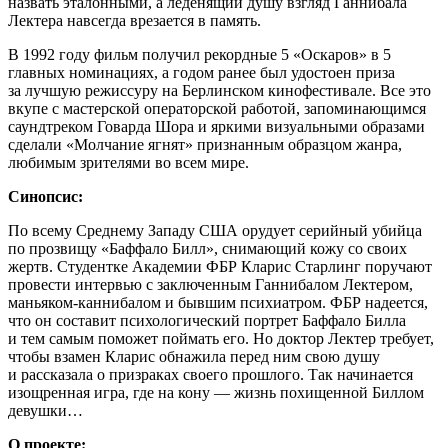
назвать эталонными, а леденящий душу взгляд Ганнибала
Лектера навсегда врезается в память.
В 1992 году фильм получил рекордные 5 «Оскаров» в 5
главных номинациях, а годом ранее был удостоен приза
за лучшую режиссуру на Берлинском кинофестивале. Все это
вкупе с мастерской операторской работой, запоминающимся
саундтреком Говарда Шора и яркими визуальными образами
сделали «Молчание ягнят» признанным образцом жанра,
любимым зрителями во всем мире.
Синопсис:
По всему Среднему Западу США орудует серийный убийца
по прозвищу «Баффало Билл», снимающий кожу со своих
жертв. Студентке Академии ФБР Кларис Старлинг поручают
провести интервью с заключенным Ганнибалом Лектером,
маньяком-каннибалом и бывшим психиатром. ФБР надеется,
что он составит психологический портрет Баффало Билла
и тем самым поможет поймать его. Но доктор Лектер требует,
чтобы взамен Кларис обнажила перед ним свою душу
и рассказала о призраках своего прошлого. Так начинается
изощренная игра, где на кону — жизнь похищенной Биллом
девушки…
О проекте: