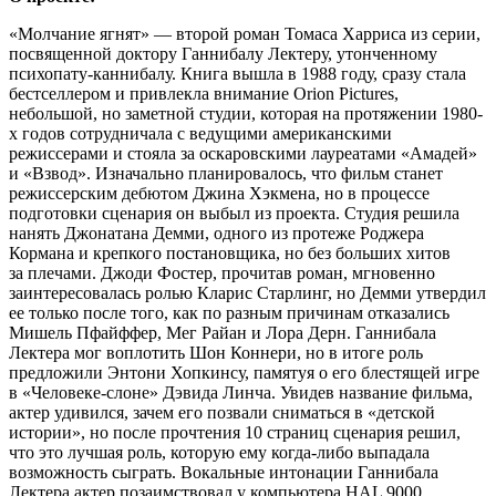
«Молчание ягнят» — второй роман Томаса Харриса из серии,
посвященной доктору Ганнибалу Лектеру, утонченному
психопату-каннибалу. Книга вышла в 1988 году, сразу стала
бестселлером и привлекла внимание Orion Pictures,
небольшой, но заметной студии, которая на протяжении 1980-
х годов сотрудничала с ведущими американскими
режиссерами и стояла за оскаровскими лауреатами «Амадей»
и «Взвод». Изначально планировалось, что фильм станет
режиссерским дебютом Джина Хэкмена, но в процессе
подготовки сценария он выбыл из проекта. Студия решила
нанять Джонатана Демми, одного из протеже Роджера
Кормана и крепкого постановщика, но без больших хитов
за плечами. Джоди Фостер, прочитав роман, мгновенно
заинтересовалась ролью Кларис Старлинг, но Демми утвердил
ее только после того, как по разным причинам отказались
Мишель Пфайффер, Мег Райан и Лора Дерн. Ганнибала
Лектера мог воплотить Шон Коннери, но в итоге роль
предложили Энтони Хопкинсу, памятуя о его блестящей игре
в «Человеке-слоне» Дэвида Линча. Увидев название фильма,
актер удивился, зачем его позвали сниматься в «детской
истории», но после прочтения 10 страниц сценария решил,
что это лучшая роль, которую ему когда-либо выпадала
возможность сыграть. Вокальные интонации Ганнибала
Лектера актер позаимствовал у компьютера HAL 9000