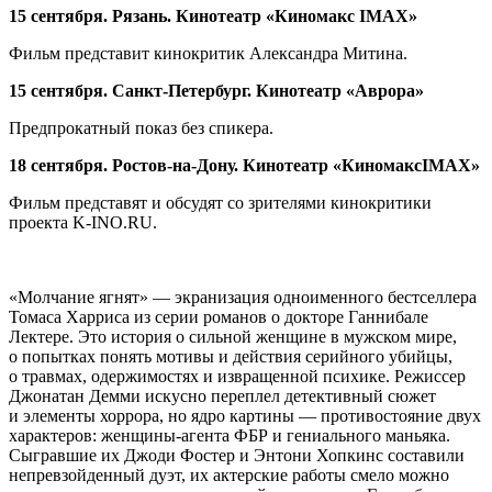
15 сентября. Рязань. Кинотеатр «Киномакс IMAX»
Фильм представит кинокритик Александра Митина.
15 сентября. Санкт-Петербург. Кинотеатр «Аврора»
Предпрокатный показ без спикера.
18 сентября. Ростов-на-Дону. Кинотеатр «КиномаксIMAX»
Фильм представят и обсудят со зрителями кинокритики
проекта K-INO.RU.
«Молчание ягнят» — экранизация одноименного бестселлера
Томаса Харриса из серии романов о докторе Ганнибале
Лектере. Это история о сильной женщине в мужском мире,
о попытках понять мотивы и действия серийного убийцы,
о травмах, одержимостях и извращенной психике. Режиссер
Джонатан Демми искусно переплел детективный сюжет
и элементы хоррора, но ядро картины — противостояние двух
характеров: женщины-агента ФБР и гениального маньяка.
Сыгравшие их Джоди Фостер и Энтони Хопкинс составили
непревзойденный дуэт, их актерские работы смело можно