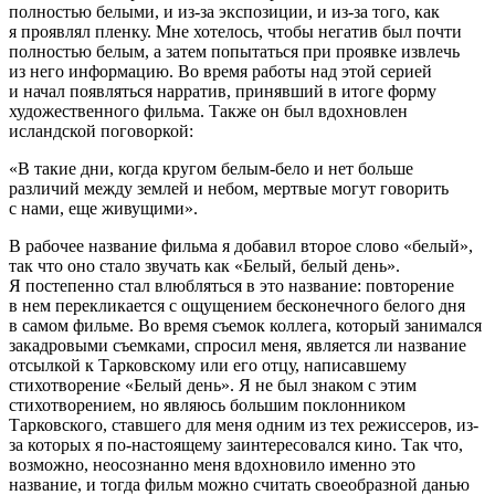
полностью белыми, и из-за экспозиции, и из-за того, как
я проявлял пленку. Мне хотелось, чтобы негатив был почти
полностью белым, а затем попытаться при проявке извлечь
из него информацию. Во время работы над этой серией
и начал появляться нарратив, принявший в итоге форму
художественного фильма. Также он был вдохновлен
исландской поговоркой:
«В такие дни, когда кругом белым-бело и нет больше
различий между землей и небом, мертвые могут говорить
с нами, еще живущими».
В рабочее название фильма я добавил второе слово «белый»,
так что оно стало звучать как «Белый, белый день».
Я постепенно стал влюбляться в это название: повторение
в нем перекликается с ощущением бесконечного белого дня
в самом фильме. Во время съемок коллега, который занимался
закадровыми съемками, спросил меня, является ли название
отсылкой к Тарковскому или его отцу, написавшему
стихотворение «Белый день». Я не был знаком с этим
стихотворением, но являюсь большим поклонником
Тарковского, ставшего для меня одним из тех режиссеров, из-
за которых я по-настоящему заинтересовался кино. Так что,
возможно, неосознанно меня вдохновило именно это
название, и тогда фильм можно считать своеобразной данью