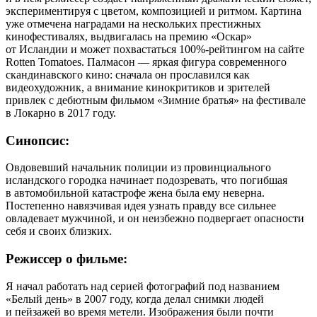
экспериментируя с цветом, композицией и ритмом. Картина
уже отмечена наградами на нескольких престижных
кинофестивалях, выдвигалась на премию «Оскар»
от Исландии и может похвастаться 100%-рейтингом на сайте
Rotten Tomatoes. Палмасон — яркая фигура современного
скандинавского кино: сначала он прославился как
видеохудожник, а внимание кинокритиков и зрителей
привлек с дебютным фильмом «Зимние братья» на фестивале
в Локарно в 2017 году.
Синопсис:
Овдовевший начальник полиции из провинциального
исландского городка начинает подозревать, что погибшая
в автомобильной катастрофе жена была ему неверна.
Постепенно навязчивая идея узнать правду все сильнее
овладевает мужчиной, и он неизбежно подвергает опасности
себя и своих близких.
Режиссер о фильме:
Я начал работать над серией фотографий под названием
«Белый день» в 2007 году, когда делал снимки людей
и пейзажей во время метели. Изображения были почти