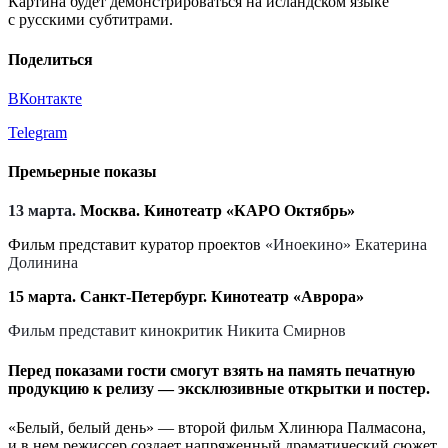
Картина будет демонстрироваться на исландском языке
с русскими субтитрами.
Поделиться
ВКонтакте
Telegram
Премьерные показы
13 марта.
Москва. Кинотеатр «КАРО Октябрь»
Фильм представит куратор проектов
«Иноекино» Екатерина
Долинина
15 марта. Санкт-Петербург. Кинотеатр «Аврора»
Фильм представит кинокритик Никита Смирнов
Перед показами гости смогут взять на память печатную
продукцию к релизу — эксклюзивные открытки и постер.
«Белый, белый день» — второй фильм Хлинюра Палмасона,
и в нем режиссер создает напряженный драматический сюжет,